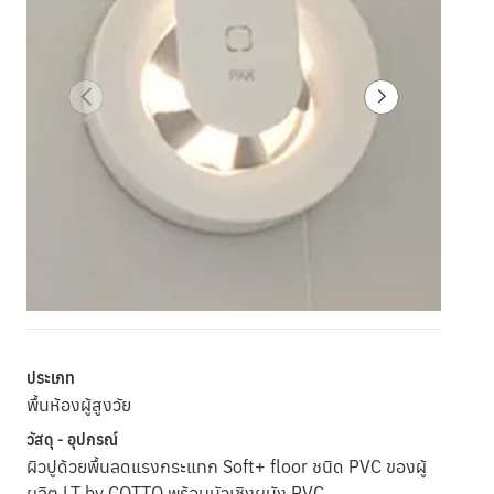
ประเภท
พื้นห้องผู้สูงวัย
วัสดุ - อุปกรณ์
ผิวปูด้วยพื้นลดแรงกระแทก Soft+ floor ชนิด PVC ของผู้
ผลิต LT by COTTO พร้อมบัวเชิงผนัง PVC