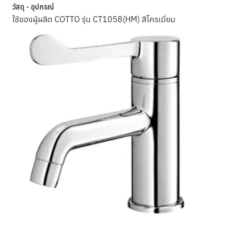
วัสดุ - อุปกรณ์
ใช้ของผู้ผลิต COTTO รุ่น CT1058(HM) สีโครเมี่ยม