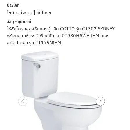
ประเภท
โถส้วมนั่งราบ | ชักโครก
วัสดุ - อุปกรณ์
ใช้ชักโครกสองชิ้นของผู้ผลิต COTTO รุ่น C1302 SYDNEY
พร้อมสายชำระ 2 ฟังก์ชัน รุ่น CT980H#WH (HM) และ
สต๊อปวาล์ว รุ่น CT179N(HM)